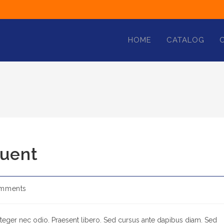
HOME
CATALOG
quent
mments
nteger nec odio. Praesent libero. Sed cursus ante dapibus diam. Sed