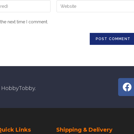
 the next time I comment.
t HobbyTobby.
Quick Links
Shipping & Delivery