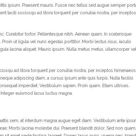
gittis ipsum. Praesent mauris. Fusce nec tellus sed augue semper port
ent taciti sociosqu ad litora torquent per conubia nostra, per inceptos
unc. Curabitur tortor. Pellentesque nibh. Aenean quam. In scelerisque
Proin ut ligula vel nunc egestas porttitor. Morbi lectus risus, iaculis
ligula lacinia aliquet. Mauris ipsum. Nulla metus metus, ullamcorper vel
ociosqu ad litora torquent per conubia nostra, per inceptos himenaeos
 neque adipiscing diam, a cursus ipsum ante quis turpis. Nulla facilisi.
 consequat imperdiet. Vestibulum sapien. Proin quam. Etiam ultrices.
. Integer euismod lacus luctus magna.
mattis sem, at interdum magna augue eget diam. Vestibulum ante ips
Curae; Morbi lacinia molestie dui. Praesent blandit dolor. Sed non quam
sit amet pede facilisis laoreet. Donec lacus nunc, viverra nec, bland