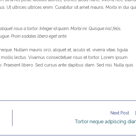
s. Ut ultrices ultrices enim. Curabitur sit amet mauris. Morbi in dui qu
liquet risus a tortor. Integer id quam. Morbi mi. Quisque nisl felis,
 augue. Proin sodales libero eget ante.
eque. Nullam mauris orci, aliquet et, iaculis et, viverra vitae, ligula.
t mollis lectus. Vivamus consectetuer risus et tortor. Lorem ipsum
io. Praesent libero. Sed cursus ante dapibus diam. Sed nisi. Nulla quis
Next Post
Tortor neque adpiscing di