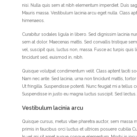
nisi. Nulla quis sem at nibh elementum imperdiet. Duis sa
Mauris massa. Vestibulum lacinia arcu eget nulla. Class apt
himenaeos.
Curabitur sodales ligula in libero. Sed dignissim lacinia n
sem at dolor. Maecenas mattis. Sed convallis tristique sem. 
vel, suscipit quis, luctus non, massa. Fusce ac turpis quis 
tincidunt sed, euismod in, nibh.
Quisque volutpat condimentum velit. Class aptent taciti s
Nam nec ante. Sed lacinia, urna non tincidunt mattis, tortor
Ut fringilla. Suspendisse potenti. Nunc feugiat mi a tellus
Suspendisse in justo eu magna luctus suscipit. Sed lectus
Vestibulum lacinia arcu
Quisque cursus, metus vitae pharetra auctor, sem massa 
primis in faucibus orci luctus et ultrices posuere cubilia 
In vel mi sit amet augue congue elementum. Morbi in ipsum 